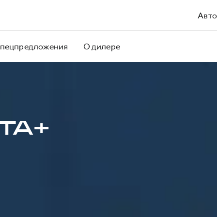
Авто
пецпредложения
О дилере
ТА+