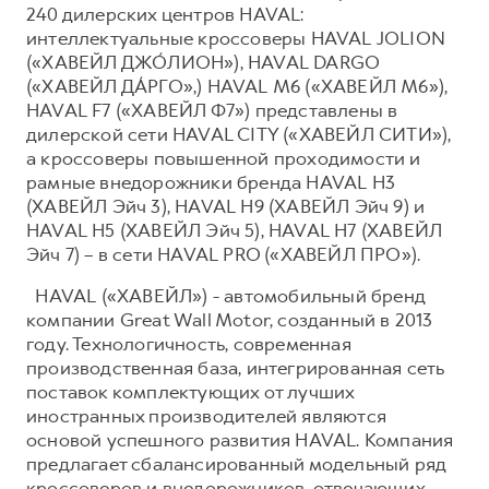
240 дилерских центров HAVAL:
интеллектуальные кроссоверы HAVAL JOLION
(«ХАВЕЙЛ ДЖО́ЛИОН»), HAVAL DARGO
(«ХАВЕЙЛ ДА́РГО»,) HAVAL М6 («ХАВЕЙЛ M6»),
HAVAL F7 («ХАВЕЙЛ Ф7») представлены в
дилерской сети HAVAL CITY («ХАВЕЙЛ СИТИ»),
а кроссоверы повышенной проходимости и
рамные внедорожники бренда HAVAL H3
(ХАВЕЙЛ Эйч 3), HAVAL H9 (ХАВЕЙЛ Эйч 9) и
HAVAL H5 (ХАВЕЙЛ Эйч 5), HAVAL H7 (ХАВЕЙЛ
Эйч 7) – в сети HAVAL PRO («ХАВЕЙЛ ПРО»).
HAVAL («ХАВЕЙЛ») - автомобильный бренд
компании Great Wall Motor, созданный в 2013
году. Технологичность, современная
производственная база, интегрированная сеть
поставок комплектующих от лучших
иностранных производителей являются
основой успешного развития HAVAL. Компания
предлагает сбалансированный модельный ряд
кроссоверов и внедорожников, отвечающих