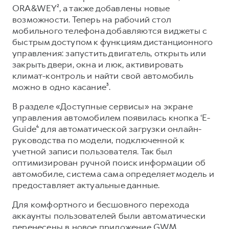
Сервис для корпоративных клиентов
ORA&WEY², а также добавлены новые
HAVAL Лизинг
АКСЕССУАРЫ HAVAL
возможности. Теперь на рабочий стол
мобильного телефона добавляются виджеты с
Автомобильные аксессуары
быстрым доступом к функциям дистанционного
АКСЕССУАРЫ HAVAL
Коллекция CITY
управления: запустить двигатель, открыть или
закрыть двери, окна и люк, активировать
Автомобильные аксессуары
Коллекция Базовая
климат-контроль и найти свой автомобиль
Коллекция CITY
Коллекция Детская
можно в одно касание³.
Коллекция Базовая
В разделе «Доступные сервисы» на экране
Коллекция Детская
управления автомобилем появилась кнопка ‘E-
Guide⁴ для автоматической загрузки онлайн-
руководства по модели, подключенной к
учетной записи пользователя. Так был
оптимизирован ручной поиск информации об
автомобиле, система сама определяет модель и
предоставляет актуальные данные.
Для комфортного и бесшовного перехода
аккаунты пользователей были автоматически
перенесены в новое приложение GWM.