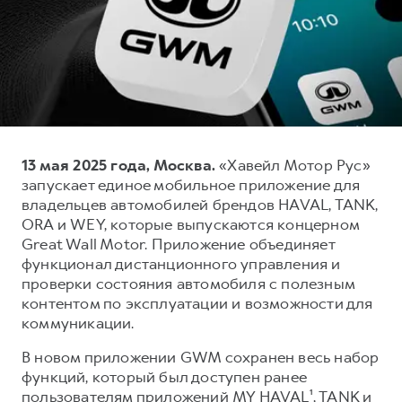
Тест-драйв
СЕРВИСНОЕ ОБСЛУЖИВАНИЕ
О дилере
Трейд-ин
Нулевое ТО
Наша команда
DARGO
DARGO X
Программа «Помощь на дороге»
Контакты
от 3 199 000 ₽
от 3 499 000 ₽
КРЕДИТ И СТРАХОВАНИЕ
Регламенты технического обслуживания
Кредитный калькулятор
Электронный ПТС
13 мая 2025 года, Москва.
«Хавейл Мотор Рус»
Страхование
запускает единое мобильное приложение для
Кредит
ПОДДЕРЖКА
владельцев автомобилей брендов HAVAL, TANK,
F7
F7X
ORA и WEY, которые выпускаются концерном
GWM Безопасность
от 2 899 000 ₽
от 3 599 000 ₽
Great Wall Motor. Приложение объединяет
КОРПОРАТИВНЫМ КЛИЕНТАМ
Гарантия HAVAL
функционал дистанционного управления и
проверки состояния автомобиля с полезным
Для малого бизнеса
Мобильное приложение GWM
контентом по эксплуатации и возможности для
Корпоративным клиентам
Программа «HAVAL Защита+»
коммуникации.
Крупным корпоративным клиентам
Руководства по эксплуатации
В новом приложении GWM сохранен весь набор
POER
от 3 449 000 ₽
Система управления автопарком
Подписки
функций, который был доступен ранее
пользователям приложений MY HAVAL¹, TANK и