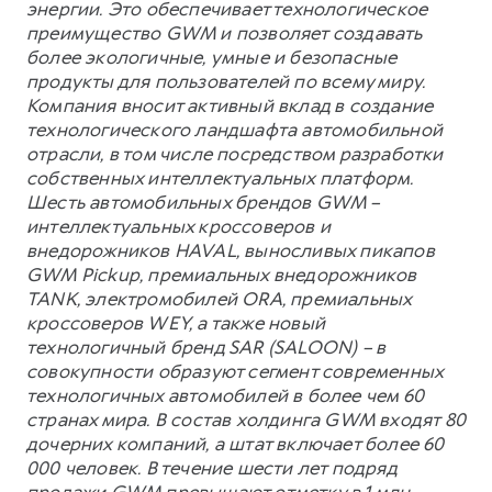
энергии. Это обеспечивает технологическое
преимущество GWM и позволяет создавать
более экологичные, умные и безопасные
продукты для пользователей по всему миру.
Компания вносит активный вклад в создание
технологического ландшафта автомобильной
отрасли, в том числе посредством разработки
собственных интеллектуальных платформ.
Шесть автомобильных брендов GWM –
интеллектуальных кроссоверов и
внедорожников HAVAL, выносливых пикапов
GWM Pickup, премиальных внедорожников
TANK, электромобилей ORA, премиальных
кроссоверов WEY, а также новый
технологичный бренд SAR (SALOON) – в
совокупности образуют сегмент современных
технологичных автомобилей в более чем 60
странах мира. В состав холдинга GWM входят 80
дочерних компаний, а штат включает более 60
000 человек. В течение шести лет подряд
продажи GWM превышают отметку в 1 млн