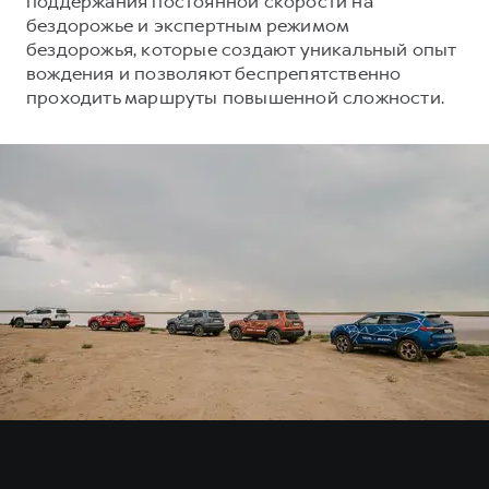
поддержания постоянной скорости на
Сервис для корпоративных клиентов
бездорожье и экспертным режимом
HAVAL Лизинг
АКСЕССУАРЫ HAVAL
бездорожья, которые создают уникальный опыт
вождения и позволяют беспрепятственно
Автомобильные аксессуары
проходить маршруты повышенной сложности.
АКСЕССУАРЫ HAVAL
Коллекция CITY
Автомобильные аксессуары
Коллекция Базовая
Коллекция CITY
Коллекция Детская
Коллекция Базовая
Коллекция Детская