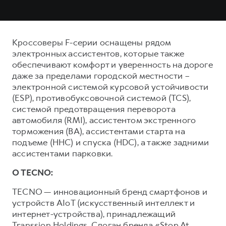
Кроссоверы F-серии оснащены рядом
электронных ассистентов, которые также
обеспечивают комфорт и уверенность на дороге
даже за пределами городской местности –
электронной системой курсовой устойчивости
(ESP), противобуксовочной системой (TCS),
системой предотвращения переворота
автомобиля (RMI), ассистентом экстренного
торможения (ВА), ассистентами старта на
подъеме (ННС) и спуска (HDC), а также задними
ассистентами парковки.
О TECNO:
TECNO — инновационный бренд смартфонов и
устройств AIoT (искусственный интеллект и
интернет-устройства), принадлежащий
Transsion Holdings. Слоган бренда «Stop At