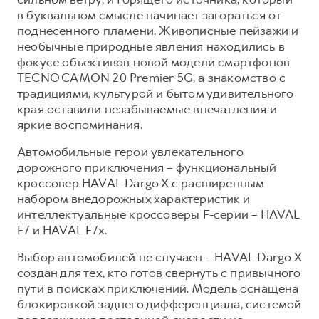
в буквальном смысле начинает загораться от
Тест-драйв
СЕРВИСНОЕ ОБСЛУЖИВАНИЕ
О дилере
поднесенного пламени. Живописные пейзажи и
Трейд-ин
Нулевое ТО
Наша команда
необычные природные явления находились в
фокусе объективов новой модели смартфонов
DARGO
DARGO X
Программа «Помощь на дороге»
Контакты
от 3 199 000 ₽
от 3 499 000 ₽
TECNO CAMON 20 Premier 5G, а знакомство с
КРЕДИТ И СТРАХОВАНИЕ
Регламенты технического обслуживания
традициями, культурой и бытом удивительного
края оставили незабываемые впечатления и
Кредитный калькулятор
Электронный ПТС
яркие воспоминания.
Страхование
Автомобильные герои увлекательного
Кредит
ПОДДЕРЖКА
дорожного приключения – функциональный
F7
F7X
кроссовер HAVAL Dargo X с расширенным
GWM Безопасность
от 2 899 000 ₽
от 3 599 000 ₽
набором внедорожных характеристик и
КОРПОРАТИВНЫМ КЛИЕНТАМ
Гарантия HAVAL
интеллектуальные кроссоверы F-серии – HAVAL
Для малого бизнеса
Мобильное приложение GWM
F7 и HAVAL F7x.
Корпоративным клиентам
Программа «HAVAL Защита+»
Выбор автомобилей не случаен – HAVAL Dargo X
создан для тех, кто готов свернуть с привычного
Крупным корпоративным клиентам
Руководства по эксплуатации
POER
пути в поисках приключений. Модель оснащена
от 3 449 000 ₽
Система управления автопарком
Подписки
блокировкой заднего дифференциала, системой