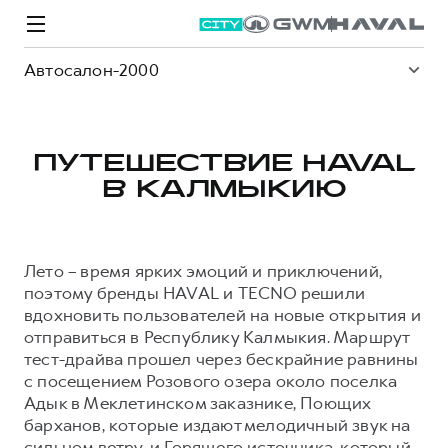
Автосалон-2000
ПУТЕШЕСТВИЕ HAVAL
В КАЛМЫКИЮ
Модели
Покупателям
Владельцам
Спецпредложения
О дилере
Лето – время ярких эмоций и приключений,
ВЫБОР И ПОКУПКА
СЕРВИС
СПЕЦПРЕДЛОЖЕНИЯ
БРЕНД HAVAL
поэтому бренды HAVAL и TECNO решили
вдохновить пользователей на новые открытия и
Автомобили в наличии
Все о сервисе
Покупателям
О бренде
отправиться в Республику Калмыкия. Маршрут
Конфигуратор HAVAL
Запись на сервис
Владельцам
Новости
тест-драйва прошел через бескрайние равнины
с посещением Розового озера около поселка
M6
Аксессуары HAVAL
Моторное масло
О GWM
JOLION
от 2 049 000 ₽
от 2 049 000 ₽
Адык в Меклетинском заказнике, Поющих
Каталоги и прайс-листы
Стоимость ТО
барханов, которые издают мелодичный звук на
Программа «HAVAL Защита+»
сильном ветру, и Горящего источника, который
ИНФОРМАЦИЯ О ДИЛЕРЕ