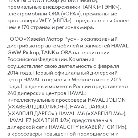
премиальные внедорожники TANK («ТЭНК»),
электромобили ORA («ОРА»), премиальные
кроссоверы WEY («ВЕЙ») - представлены более
чем в 170 странах и регионах мира.
ООО «Хавейл Мотор Рус» - эксклюзивный
дистрибьютор автомобилей и запчастей HAVAL,
GWM Pickup, TANK и ORA на территории
Российской Федерации. Компания
осуществляет свою деятельность с февраля
2014 года. Первый официальный дилерский
центр HAVAL открылся в Москве в июне 2015
года. На данный момент в России представлено
240 дилерских центров HAVAL:
интеллектуальные кроссоверы HAVAL JOLION
(«ХАВЕЙЛ ДЖО́ЛИОН»), HAVAL DARGO
(«ХАВЕЙЛ ДА́РГО»,) HAVAL М6 («ХАВЕЙЛ M6»),
HAVAL F7 («ХАВЕЙЛ Ф7») представлены в
дилерской сети HAVAL CITY («ХАВЕЙЛ СИТИ»),
а кроссоверы повышенной проходимости и