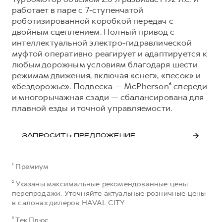
работает в паре с 7-ступенчатой
роботизированной коробкой передач с
двойным сцеплением. Полный привод с
интеллектуальной электро-гидравлической
муфтой оперативно реагирует и адаптируется к
любым дорожным условиям благодаря шести
режимам движения, включая «снег», «песок» и
«бездорожье». Подвеска — McPherson⁶ спереди
и многорычажная сзади — сбалансирована для
плавной езды и точной управляемости.
ЗАПРОСИТЬ ПРЕДЛОЖЕНИЕ
¹ Премиум
² Указаны максимальные рекомендованные цены
перепродажи. Уточняйте актуальные розничные цены
в салонах дилеров HAVAL CITY
³ Тек Плюс