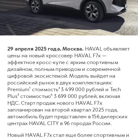
Тест-драйв
СЕРВИСНОЕ ОБСЛУЖИВАНИЕ
О дилере
Трейд-ин
Нулевое ТО
Наша команда
DARGO
DARGO X
Программа «Помощь на дороге»
Контакты
от 3 199 000 ₽
от 3 499 000 ₽
КРЕДИТ И СТРАХОВАНИЕ
Регламенты технического обслуживания
29 апреля 2025 года, Москва.
HAVAL объявляет
Кредитный калькулятор
Электронный ПТС
цены на новый кроссовер HAVAL F7x —
Страхование
эффектное кросс-купе с ярким спортивным
дизайном, полным приводом и современной
Кредит
ПОДДЕРЖКА
цифровой экосистемой. Модель выйдет на
F7
F7X
GWM Безопасность
от 2 899 000 ₽
от 3 599 000 ₽
российский рынок в двух комплектациях:
Premium¹ стоимость² 3 499 000 рублей и Tech
КОРПОРАТИВНЫМ КЛИЕНТАМ
Гарантия HAVAL
Plus³ стоимостью⁴ 3 699 000 рублей, включая
Для малого бизнеса
Мобильное приложение GWM
НДС. Старт продаж нового HAVAL F7x
Корпоративным клиентам
Программа «HAVAL Защита+»
запланирован на второй квартал 2025 года,
автомобиль будет представлен в 156 дилерских
Крупным корпоративным клиентам
Руководства по эксплуатации
центрах HAVAL CITY в 96 городах России.
POER
от 3 449 000 ₽
Система управления автопарком
Подписки
Новый HAVAL F7x стал еще более спортивным и