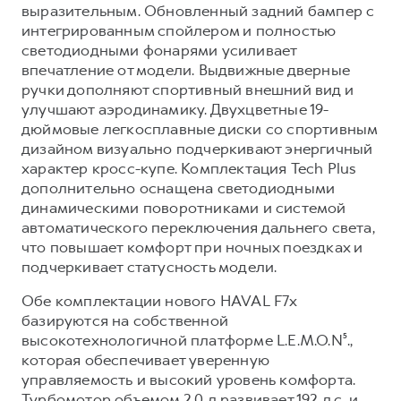
Сервис для корпоративных клиентов
выразительным. Обновленный задний бампер с
интегрированным спойлером и полностью
HAVAL Лизинг
АКСЕССУАРЫ HAVAL
светодиодными фонарями усиливает
Автомобильные аксессуары
впечатление от модели. Выдвижные дверные
ручки дополняют спортивный внешний вид и
АКСЕССУАРЫ HAVAL
Коллекция CITY
улучшают аэродинамику. Двухцветные 19-
Автомобильные аксессуары
Коллекция Базовая
дюймовые легкосплавные диски со спортивным
Коллекция CITY
Коллекция Детская
дизайном визуально подчеркивают энергичный
характер кросс-купе. Комплектация Tech Plus
Коллекция Базовая
дополнительно оснащена светодиодными
Коллекция Детская
динамическими поворотниками и системой
автоматического переключения дальнего света,
что повышает комфорт при ночных поездках и
подчеркивает статусность модели.
Обе комплектации нового HAVAL F7x
базируются на собственной
высокотехнологичной платформе L.E.M.O.N⁵.,
которая обеспечивает уверенную
управляемость и высокий уровень комфорта.
Турбомотор объемом 2.0 л развивает 192 л.с. и